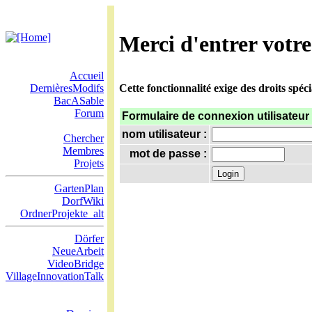
Merci d'entrer votre
Accueil
DernièresModifs
Cette fonctionnalité exige des droits spéc
BacASable
Forum
Formulaire de connexion utilisateur
nom utilisateur :
Chercher
Membres
mot de passe :
Projets
GartenPlan
DorfWiki
OrdnerProjekte_alt
Dörfer
NeueArbeit
VideoBridge
VillageInnovationTalk