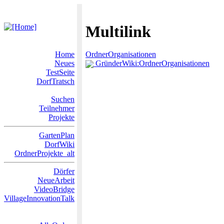
Multilink
Home
OrdnerOrganisationen
Neues
GründerWiki:OrdnerOrganisationen
TestSeite
DorfTratsch
Suchen
Teilnehmer
Projekte
GartenPlan
DorfWiki
OrdnerProjekte_alt
Dörfer
NeueArbeit
VideoBridge
VillageInnovationTalk