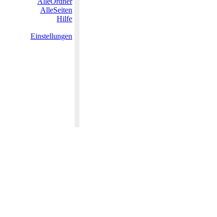
AlleOrdner
AlleSeiten
Hilfe
Einstellungen