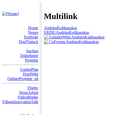
Multilink
Home
AndriusKulikauskas
Neues
ERDE/AndriusKulikauskas
TestSeite
GründerWiki:AndriusKulikauskas
DorfTratsch
CoForum:AndriusKulikauskas
Suchen
Teilnehmer
Projekte
GartenPlan
DorfWiki
OrdnerProjekte_alt
Dörfer
NeueArbeit
VideoBridge
VillageInnovationTalk