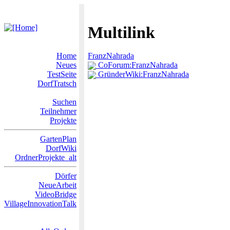
Multilink
Home
FranzNahrada
Neues
CoForum:FranzNahrada
TestSeite
GründerWiki:FranzNahrada
DorfTratsch
Suchen
Teilnehmer
Projekte
GartenPlan
DorfWiki
OrdnerProjekte_alt
Dörfer
NeueArbeit
VideoBridge
VillageInnovationTalk