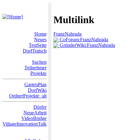
Multilink
Home
FranzNahrada
Neues
CoForum:FranzNahrada
TestSeite
GründerWiki:FranzNahrada
DorfTratsch
Suchen
Teilnehmer
Projekte
GartenPlan
DorfWiki
OrdnerProjekte_alt
Dörfer
NeueArbeit
VideoBridge
VillageInnovationTalk