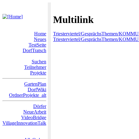
Multilink
Home
Triesterviertel/GesprächsThemen/KOMM
Neues
Triesterviertel/GesprächsThemen/KOM
TestSeite
DorfTratsch
Suchen
Teilnehmer
Projekte
GartenPlan
DorfWiki
OrdnerProjekte_alt
Dörfer
NeueArbeit
VideoBridge
VillageInnovationTalk