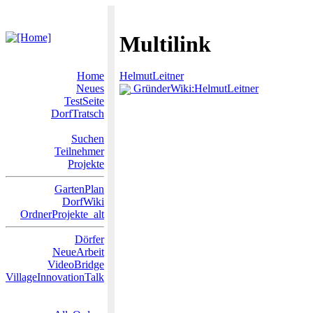
Multilink
Home
HelmutLeitner
Neues
GründerWiki:HelmutLeitner
TestSeite
DorfTratsch
Suchen
Teilnehmer
Projekte
GartenPlan
DorfWiki
OrdnerProjekte_alt
Dörfer
NeueArbeit
VideoBridge
VillageInnovationTalk