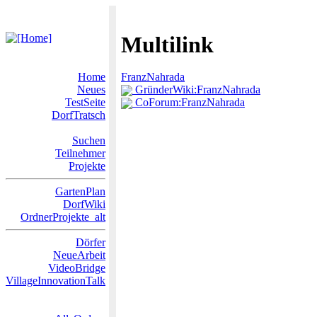
Multilink
Home
FranzNahrada
Neues
GründerWiki:FranzNahrada
TestSeite
CoForum:FranzNahrada
DorfTratsch
Suchen
Teilnehmer
Projekte
GartenPlan
DorfWiki
OrdnerProjekte_alt
Dörfer
NeueArbeit
VideoBridge
VillageInnovationTalk