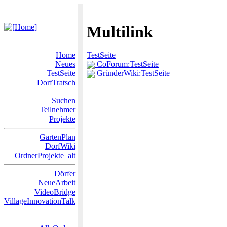
Multilink
Home
TestSeite
Neues
CoForum:TestSeite
TestSeite
GründerWiki:TestSeite
DorfTratsch
Suchen
Teilnehmer
Projekte
GartenPlan
DorfWiki
OrdnerProjekte_alt
Dörfer
NeueArbeit
VideoBridge
VillageInnovationTalk