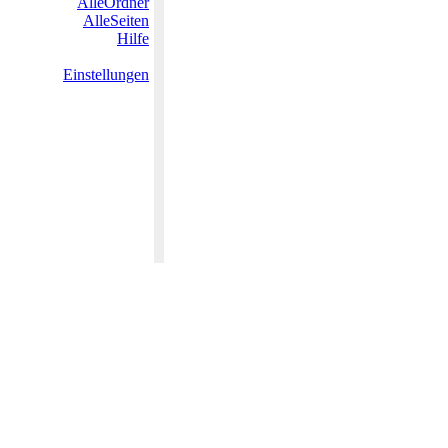
AlleOrdner
AlleSeiten
Hilfe
Einstellungen