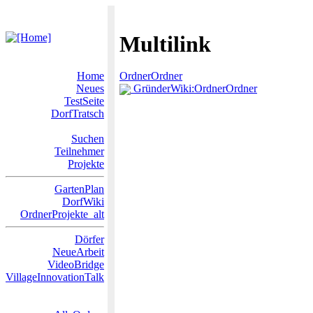
Multilink
Home
OrdnerOrdner
Neues
GründerWiki:OrdnerOrdner
TestSeite
DorfTratsch
Suchen
Teilnehmer
Projekte
GartenPlan
DorfWiki
OrdnerProjekte_alt
Dörfer
NeueArbeit
VideoBridge
VillageInnovationTalk