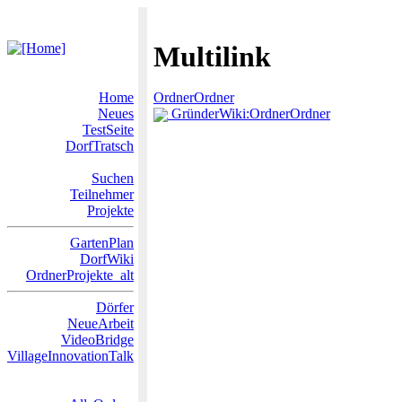
Multilink
Home
OrdnerOrdner
Neues
GründerWiki:OrdnerOrdner
TestSeite
DorfTratsch
Suchen
Teilnehmer
Projekte
GartenPlan
DorfWiki
OrdnerProjekte_alt
Dörfer
NeueArbeit
VideoBridge
VillageInnovationTalk