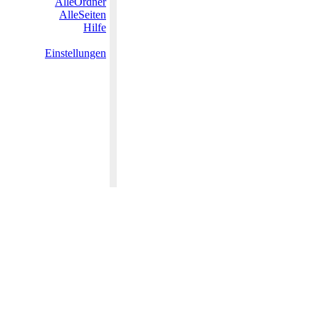
AlleOrdner
AlleSeiten
Hilfe
Einstellungen