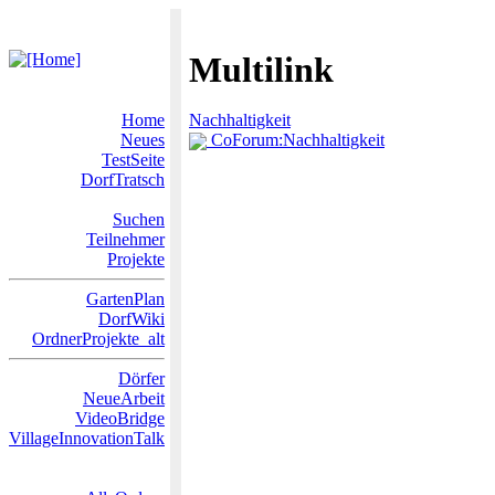
Multilink
Home
Nachhaltigkeit
Neues
CoForum:Nachhaltigkeit
TestSeite
DorfTratsch
Suchen
Teilnehmer
Projekte
GartenPlan
DorfWiki
OrdnerProjekte_alt
Dörfer
NeueArbeit
VideoBridge
VillageInnovationTalk