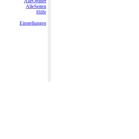
AlleOrdner
AlleSeiten
Hilfe
Einstellungen