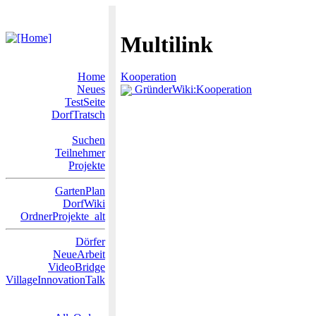
Multilink
Home
Kooperation
Neues
GründerWiki:Kooperation
TestSeite
DorfTratsch
Suchen
Teilnehmer
Projekte
GartenPlan
DorfWiki
OrdnerProjekte_alt
Dörfer
NeueArbeit
VideoBridge
VillageInnovationTalk