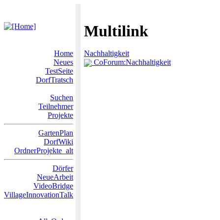
Multilink
Home
Nachhaltigkeit
Neues
CoForum:Nachhaltigkeit
TestSeite
DorfTratsch
Suchen
Teilnehmer
Projekte
GartenPlan
DorfWiki
OrdnerProjekte_alt
Dörfer
NeueArbeit
VideoBridge
VillageInnovationTalk