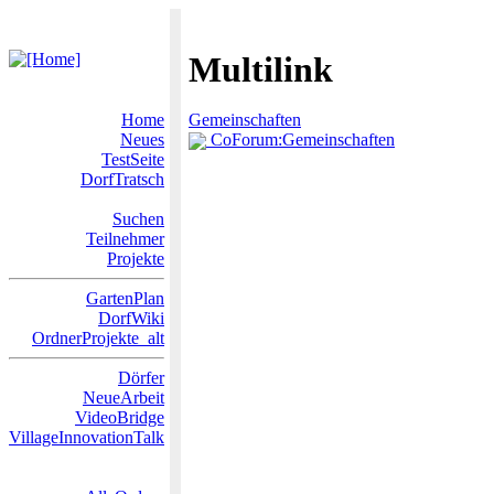
Multilink
Home
Gemeinschaften
Neues
CoForum:Gemeinschaften
TestSeite
DorfTratsch
Suchen
Teilnehmer
Projekte
GartenPlan
DorfWiki
OrdnerProjekte_alt
Dörfer
NeueArbeit
VideoBridge
VillageInnovationTalk