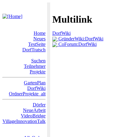
Multilink
Home
DorfWiki
Neues
GründerWiki:DorfWiki
TestSeite
CoForum:DorfWiki
DorfTratsch
Suchen
Teilnehmer
Projekte
GartenPlan
DorfWiki
OrdnerProjekte_alt
Dörfer
NeueArbeit
VideoBridge
VillageInnovationTalk