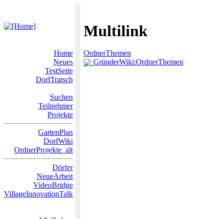
Multilink
Home
OrdnerThemen
Neues
GründerWiki:OrdnerThemen
TestSeite
DorfTratsch
Suchen
Teilnehmer
Projekte
GartenPlan
DorfWiki
OrdnerProjekte_alt
Dörfer
NeueArbeit
VideoBridge
VillageInnovationTalk