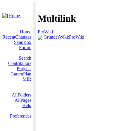
Multilink
Home
ProWiki
RecentChanges
GründerWiki:ProWiki
SandBox
Forum
Search
Contributors
Projects
GartenPlan
MIR
AllFolders
AllPages
Help
Preferences