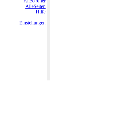
AlleOrdner
AlleSeiten
Hilfe
Einstellungen