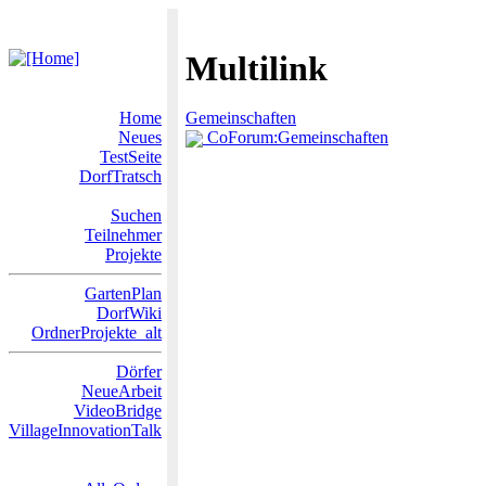
Multilink
Home
Gemeinschaften
Neues
CoForum:Gemeinschaften
TestSeite
DorfTratsch
Suchen
Teilnehmer
Projekte
GartenPlan
DorfWiki
OrdnerProjekte_alt
Dörfer
NeueArbeit
VideoBridge
VillageInnovationTalk