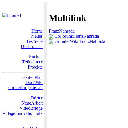
Multilink
Home
FranzNahrada
Neues
CoForum:FranzNahrada
TestSeite
GründerWiki:FranzNahrada
DorfTratsch
Suchen
Teilnehmer
Projekte
GartenPlan
DorfWiki
OrdnerProjekte_alt
Dörfer
NeueArbeit
VideoBridge
VillageInnovationTalk