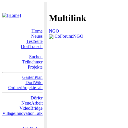
Multilink
Home
NGO
Neues
CoForum:NGO
TestSeite
DorfTratsch
Suchen
Teilnehmer
Projekte
GartenPlan
DorfWiki
OrdnerProjekte_alt
Dörfer
NeueArbeit
VideoBridge
VillageInnovationTalk