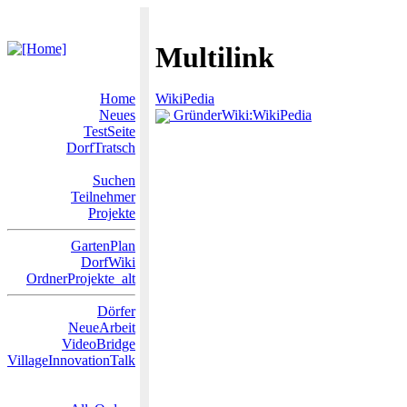
Multilink
Home
WikiPedia
Neues
GründerWiki:WikiPedia
TestSeite
DorfTratsch
Suchen
Teilnehmer
Projekte
GartenPlan
DorfWiki
OrdnerProjekte_alt
Dörfer
NeueArbeit
VideoBridge
VillageInnovationTalk