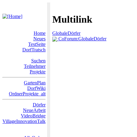
Multilink
Home
GlobaleDörfer
Neues
CoForum:GlobaleDörfer
TestSeite
DorfTratsch
Suchen
Teilnehmer
Projekte
GartenPlan
DorfWiki
OrdnerProjekte_alt
Dörfer
NeueArbeit
VideoBridge
VillageInnovationTalk