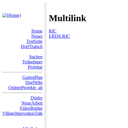
Multilink
Home
RIC
Neues
ERDE/RIC
TestSeite
DorfTratsch
Suchen
Teilnehmer
Projekte
GartenPlan
DorfWiki
OrdnerProjekte_alt
Dörfer
NeueArbeit
VideoBridge
VillageInnovationTalk