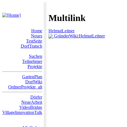
Multilink
Home
HelmutLeitner
Neues
GründerWiki:HelmutLeitner
TestSeite
DorfTratsch
Suchen
Teilnehmer
Projekte
GartenPlan
DorfWiki
OrdnerProjekte_alt
Dörfer
NeueArbeit
VideoBridge
VillageInnovationTalk