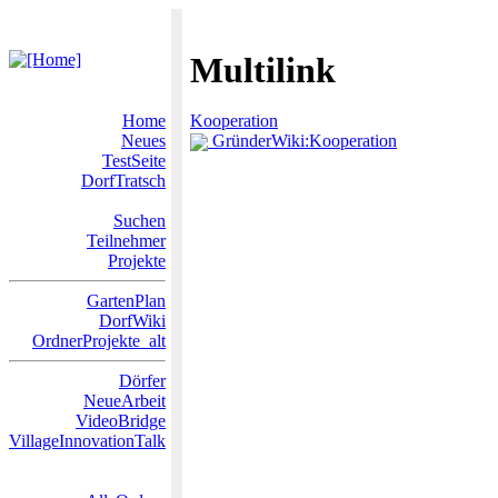
Multilink
Home
Kooperation
Neues
GründerWiki:Kooperation
TestSeite
DorfTratsch
Suchen
Teilnehmer
Projekte
GartenPlan
DorfWiki
OrdnerProjekte_alt
Dörfer
NeueArbeit
VideoBridge
VillageInnovationTalk