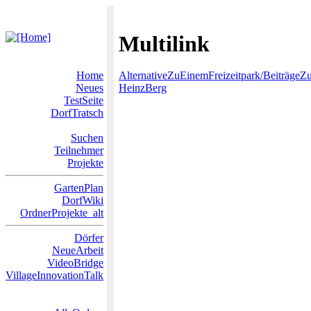
Multilink
Home
AlternativeZuEinemFreizeitpark/BeiträgeZ
Neues
HeinzBerg
TestSeite
DorfTratsch
Suchen
Teilnehmer
Projekte
GartenPlan
DorfWiki
OrdnerProjekte_alt
Dörfer
NeueArbeit
VideoBridge
VillageInnovationTalk