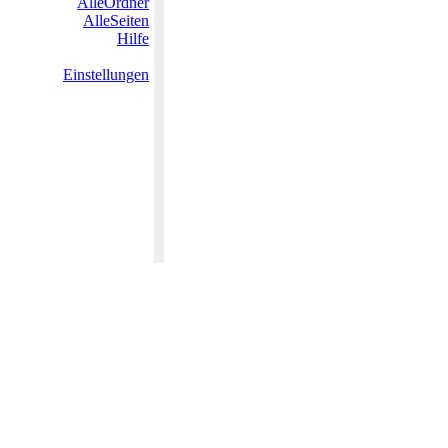
AlleOrdner
AlleSeiten
Hilfe
Einstellungen