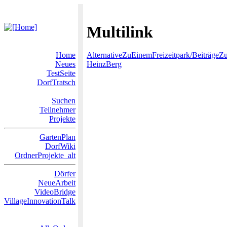
Multilink
Home
AlternativeZuEinemFreizeitpark/BeiträgeZ
Neues
HeinzBerg
TestSeite
DorfTratsch
Suchen
Teilnehmer
Projekte
GartenPlan
DorfWiki
OrdnerProjekte_alt
Dörfer
NeueArbeit
VideoBridge
VillageInnovationTalk