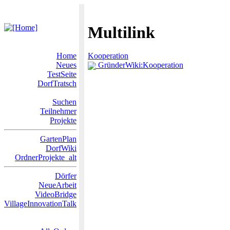
Multilink
Home
Kooperation
Neues
GründerWiki:Kooperation
TestSeite
DorfTratsch
Suchen
Teilnehmer
Projekte
GartenPlan
DorfWiki
OrdnerProjekte_alt
Dörfer
NeueArbeit
VideoBridge
VillageInnovationTalk