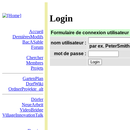
Login
Accueil
Formulaire de connexion utilisateur
DernièresModifs
BacASable
nom utilisateur :
par ex. PeterSmith
Forum
mot de passe :
Chercher
Membres
Projets
GartenPlan
DorfWiki
OrdnerProjekte_alt
Dörfer
NeueArbeit
VideoBridge
VillageInnovationTalk