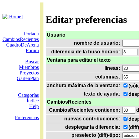
Editar preferencias
Portada
Usuario
CambiosRecientes
nombre de usuario:
CuadroDeArena
Forum
diferencia de la huso horario:
Ventana para editar el texto
Buscar
Miembros
líneas:
Proyectos
columnas:
GartenPlan
anchura máxima de la ventana:
(sól
texto de ayuda:
desp
Categorías
Índice
CambiosRecientes
Help
CambiosRecientes contienen:
d
Preferencias
nuevas contribuciones:
desp
desplegar la diferencia:
(dif
preselecto (diff)-tipo: