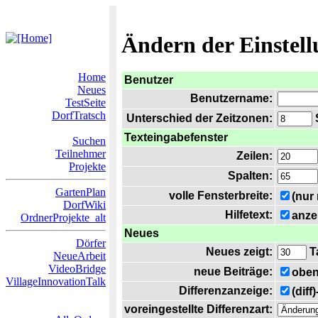
Ändern der Einstel
Home
Benutzer
Neues
Benutzername:
TestSeite
DorfTratsch
Unterschied der Zeitzonen:
S
Texteingabefenster
Suchen
Teilnehmer
Zeilen:
Projekte
Spalten:
GartenPlan
volle Fensterbreite:
(nur
DorfWiki
Hilfetext:
anze
OrdnerProjekte_alt
Neues
Dörfer
Neues zeigt:
T
NeueArbeit
VideoBridge
neue Beiträge:
oben
VillageInnovationTalk
Differenzanzeige:
(diff
voreingestellte Differenzart: