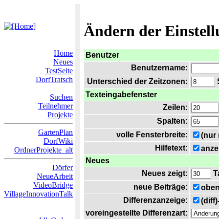
Ändern der Einstel
Home
Benutzer
Neues
Benutzername:
TestSeite
DorfTratsch
Unterschied der Zeitzonen:
S
Texteingabefenster
Suchen
Teilnehmer
Zeilen:
Projekte
Spalten:
GartenPlan
volle Fensterbreite:
(nur
DorfWiki
Hilfetext:
anze
OrdnerProjekte_alt
Neues
Dörfer
Neues zeigt:
T
NeueArbeit
VideoBridge
neue Beiträge:
oben
VillageInnovationTalk
Differenzanzeige:
(diff
voreingestellte Differenzart: