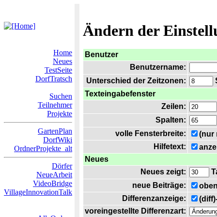
Ändern der Einstel
Home
Benutzer
Neues
Benutzername:
TestSeite
DorfTratsch
Unterschied der Zeitzonen:
S
Texteingabefenster
Suchen
Teilnehmer
Zeilen:
Projekte
Spalten:
GartenPlan
volle Fensterbreite:
(nur
DorfWiki
Hilfetext:
anze
OrdnerProjekte_alt
Neues
Dörfer
Neues zeigt:
T
NeueArbeit
VideoBridge
neue Beiträge:
oben
VillageInnovationTalk
Differenzanzeige:
(diff
voreingestellte Differenzart: