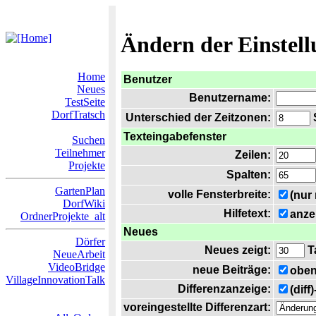
Ändern der Einstel
Home
Benutzer
Neues
Benutzername:
TestSeite
DorfTratsch
Unterschied der Zeitzonen:
S
Texteingabefenster
Suchen
Teilnehmer
Zeilen:
Projekte
Spalten:
GartenPlan
volle Fensterbreite:
(nur
DorfWiki
Hilfetext:
anze
OrdnerProjekte_alt
Neues
Dörfer
Neues zeigt:
T
NeueArbeit
VideoBridge
neue Beiträge:
oben
VillageInnovationTalk
Differenzanzeige:
(diff
voreingestellte Differenzart: