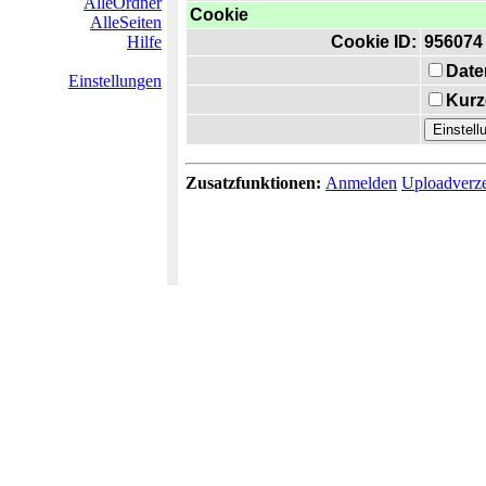
AlleOrdner
Cookie
AlleSeiten
Hilfe
Cookie ID:
956074
Date
Einstellungen
Kurz
Zusatzfunktionen:
Anmelden
Uploadverze