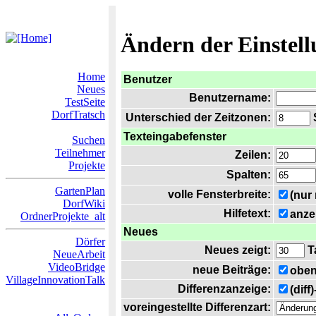
Ändern der Einstel
Home
Benutzer
Neues
Benutzername:
TestSeite
DorfTratsch
Unterschied der Zeitzonen:
S
Texteingabefenster
Suchen
Teilnehmer
Zeilen:
Projekte
Spalten:
GartenPlan
volle Fensterbreite:
(nur
DorfWiki
Hilfetext:
anze
OrdnerProjekte_alt
Neues
Dörfer
Neues zeigt:
T
NeueArbeit
VideoBridge
neue Beiträge:
oben
VillageInnovationTalk
Differenzanzeige:
(diff
voreingestellte Differenzart: