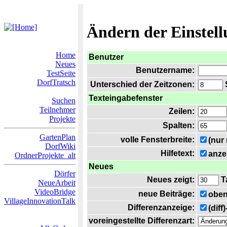
Ändern der Einstel
Home
Benutzer
Neues
Benutzername:
TestSeite
DorfTratsch
Unterschied der Zeitzonen:
S
Texteingabefenster
Suchen
Teilnehmer
Zeilen:
Projekte
Spalten:
GartenPlan
volle Fensterbreite:
(nur
DorfWiki
Hilfetext:
anze
OrdnerProjekte_alt
Neues
Dörfer
Neues zeigt:
T
NeueArbeit
VideoBridge
neue Beiträge:
oben
VillageInnovationTalk
Differenzanzeige:
(diff
voreingestellte Differenzart: