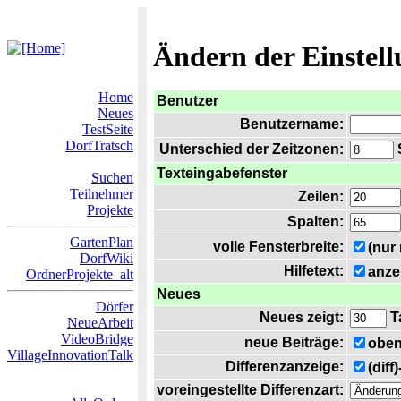
Ändern der Einstel
Home
Benutzer
Neues
Benutzername:
TestSeite
DorfTratsch
Unterschied der Zeitzonen:
S
Texteingabefenster
Suchen
Teilnehmer
Zeilen:
Projekte
Spalten:
GartenPlan
volle Fensterbreite:
(nur
DorfWiki
Hilfetext:
anze
OrdnerProjekte_alt
Neues
Dörfer
Neues zeigt:
T
NeueArbeit
VideoBridge
neue Beiträge:
oben
VillageInnovationTalk
Differenzanzeige:
(diff
voreingestellte Differenzart: