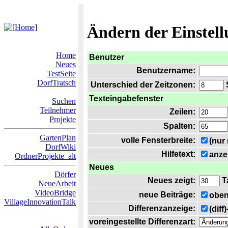
Ändern der Einstel
Home
Benutzer
Neues
Benutzername:
TestSeite
DorfTratsch
Unterschied der Zeitzonen:
S
Texteingabefenster
Suchen
Teilnehmer
Zeilen:
Projekte
Spalten:
GartenPlan
volle Fensterbreite:
(nur
DorfWiki
Hilfetext:
anze
OrdnerProjekte_alt
Neues
Dörfer
Neues zeigt:
T
NeueArbeit
VideoBridge
neue Beiträge:
oben
VillageInnovationTalk
Differenzanzeige:
(diff
voreingestellte Differenzart: