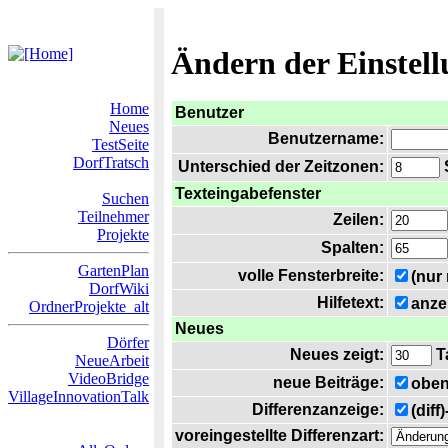
Ändern der Einstel
Home
Benutzer
Neues
Benutzername:
TestSeite
DorfTratsch
Unterschied der Zeitzonen:
S
Texteingabefenster
Suchen
Teilnehmer
Zeilen:
Projekte
Spalten:
GartenPlan
volle Fensterbreite:
(nur
DorfWiki
Hilfetext:
anze
OrdnerProjekte_alt
Neues
Dörfer
Neues zeigt:
T
NeueArbeit
VideoBridge
neue Beiträge:
oben
VillageInnovationTalk
Differenzanzeige:
(diff
voreingestellte Differenzart: