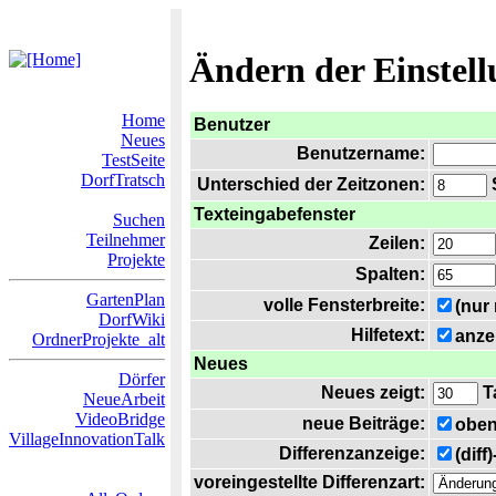
Ändern der Einstel
Home
Benutzer
Neues
Benutzername:
TestSeite
DorfTratsch
Unterschied der Zeitzonen:
S
Texteingabefenster
Suchen
Teilnehmer
Zeilen:
Projekte
Spalten:
GartenPlan
volle Fensterbreite:
(nur
DorfWiki
Hilfetext:
anze
OrdnerProjekte_alt
Neues
Dörfer
Neues zeigt:
T
NeueArbeit
VideoBridge
neue Beiträge:
oben
VillageInnovationTalk
Differenzanzeige:
(diff
voreingestellte Differenzart: