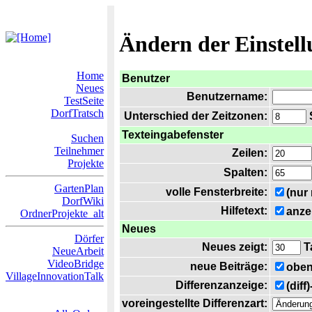
Ändern der Einstel
Home
Benutzer
Neues
Benutzername:
TestSeite
DorfTratsch
Unterschied der Zeitzonen:
S
Texteingabefenster
Suchen
Teilnehmer
Zeilen:
Projekte
Spalten:
GartenPlan
volle Fensterbreite:
(nur
DorfWiki
Hilfetext:
anze
OrdnerProjekte_alt
Neues
Dörfer
Neues zeigt:
T
NeueArbeit
VideoBridge
neue Beiträge:
oben
VillageInnovationTalk
Differenzanzeige:
(diff
voreingestellte Differenzart: