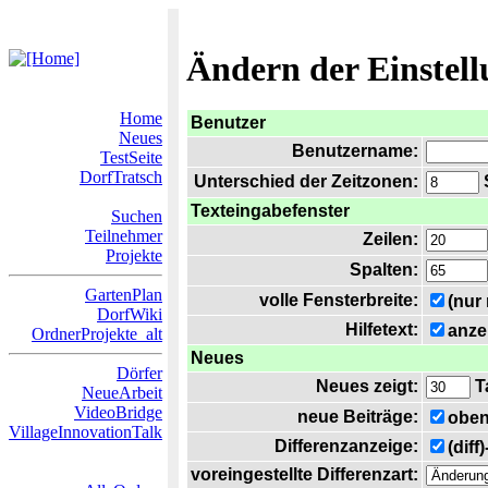
Ändern der Einstel
Home
Benutzer
Neues
Benutzername:
TestSeite
DorfTratsch
Unterschied der Zeitzonen:
S
Texteingabefenster
Suchen
Teilnehmer
Zeilen:
Projekte
Spalten:
GartenPlan
volle Fensterbreite:
(nur
DorfWiki
Hilfetext:
anze
OrdnerProjekte_alt
Neues
Dörfer
Neues zeigt:
T
NeueArbeit
VideoBridge
neue Beiträge:
oben
VillageInnovationTalk
Differenzanzeige:
(diff
voreingestellte Differenzart: