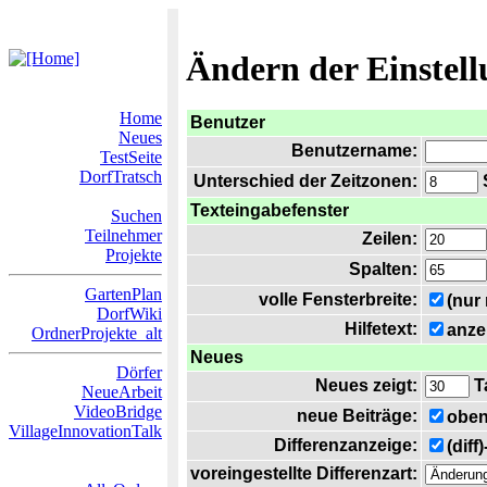
Ändern der Einstel
Home
Benutzer
Neues
Benutzername:
TestSeite
DorfTratsch
Unterschied der Zeitzonen:
S
Texteingabefenster
Suchen
Teilnehmer
Zeilen:
Projekte
Spalten:
GartenPlan
volle Fensterbreite:
(nur
DorfWiki
Hilfetext:
anze
OrdnerProjekte_alt
Neues
Dörfer
Neues zeigt:
T
NeueArbeit
VideoBridge
neue Beiträge:
oben
VillageInnovationTalk
Differenzanzeige:
(diff
voreingestellte Differenzart: