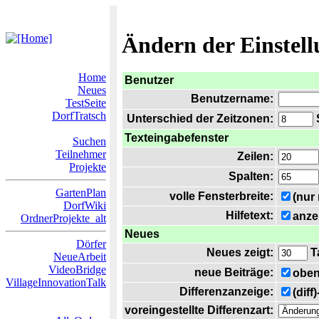
Ändern der Einstel
Home
Benutzer
Neues
Benutzername:
TestSeite
DorfTratsch
Unterschied der Zeitzonen:
S
Texteingabefenster
Suchen
Teilnehmer
Zeilen:
Projekte
Spalten:
GartenPlan
volle Fensterbreite:
(nur
DorfWiki
Hilfetext:
anze
OrdnerProjekte_alt
Neues
Dörfer
Neues zeigt:
T
NeueArbeit
VideoBridge
neue Beiträge:
oben
VillageInnovationTalk
Differenzanzeige:
(diff
voreingestellte Differenzart: