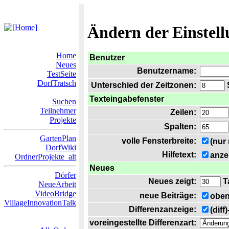
Ändern der Einstel
Home
Benutzer
Neues
Benutzername:
TestSeite
DorfTratsch
Unterschied der Zeitzonen:
S
Texteingabefenster
Suchen
Teilnehmer
Zeilen:
Projekte
Spalten:
GartenPlan
volle Fensterbreite:
(nur
DorfWiki
Hilfetext:
anze
OrdnerProjekte_alt
Neues
Dörfer
Neues zeigt:
T
NeueArbeit
VideoBridge
neue Beiträge:
oben
VillageInnovationTalk
Differenzanzeige:
(diff
voreingestellte Differenzart: