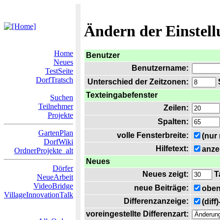
Ändern der Einstel
Home
Benutzer
Neues
Benutzername:
TestSeite
DorfTratsch
Unterschied der Zeitzonen:
S
Texteingabefenster
Suchen
Teilnehmer
Zeilen:
Projekte
Spalten:
GartenPlan
volle Fensterbreite:
(nur
DorfWiki
Hilfetext:
anze
OrdnerProjekte_alt
Neues
Dörfer
Neues zeigt:
T
NeueArbeit
VideoBridge
neue Beiträge:
oben
VillageInnovationTalk
Differenzanzeige:
(diff
voreingestellte Differenzart: