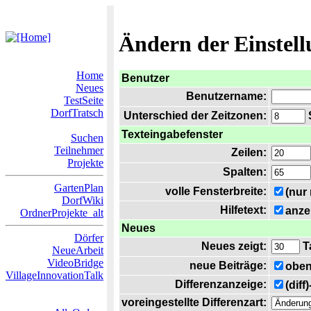
Ändern der Einstel
Home
Benutzer
Neues
Benutzername:
TestSeite
DorfTratsch
Unterschied der Zeitzonen:
S
Texteingabefenster
Suchen
Teilnehmer
Zeilen:
Projekte
Spalten:
GartenPlan
volle Fensterbreite:
(nur
DorfWiki
Hilfetext:
anze
OrdnerProjekte_alt
Neues
Dörfer
Neues zeigt:
T
NeueArbeit
VideoBridge
neue Beiträge:
oben
VillageInnovationTalk
Differenzanzeige:
(diff
voreingestellte Differenzart: