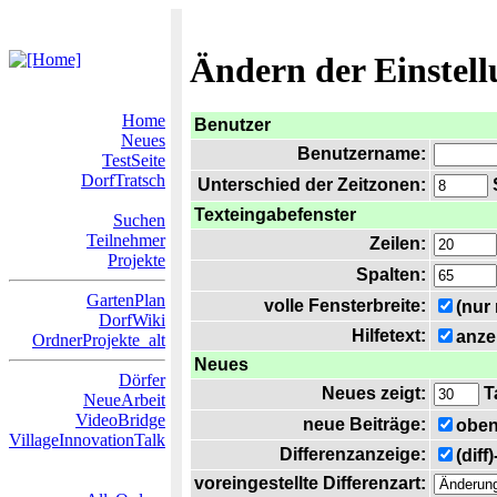
Ändern der Einstel
Home
Benutzer
Neues
Benutzername:
TestSeite
DorfTratsch
Unterschied der Zeitzonen:
S
Texteingabefenster
Suchen
Teilnehmer
Zeilen:
Projekte
Spalten:
GartenPlan
volle Fensterbreite:
(nur
DorfWiki
Hilfetext:
anze
OrdnerProjekte_alt
Neues
Dörfer
Neues zeigt:
T
NeueArbeit
VideoBridge
neue Beiträge:
oben
VillageInnovationTalk
Differenzanzeige:
(diff
voreingestellte Differenzart: