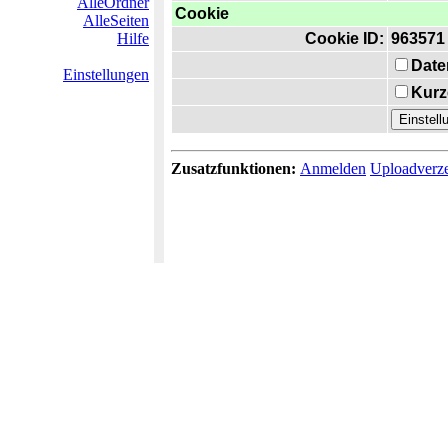
AlleOrdner
Cookie
AlleSeiten
Hilfe
Cookie ID:
963571
Date
Einstellungen
Kurz
Zusatzfunktionen:
Anmelden
Uploadverze