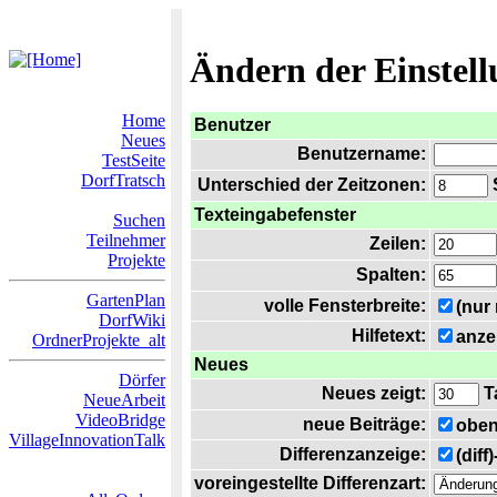
Ändern der Einstel
Home
Benutzer
Neues
Benutzername:
TestSeite
DorfTratsch
Unterschied der Zeitzonen:
S
Texteingabefenster
Suchen
Teilnehmer
Zeilen:
Projekte
Spalten:
GartenPlan
volle Fensterbreite:
(nur
DorfWiki
Hilfetext:
anze
OrdnerProjekte_alt
Neues
Dörfer
Neues zeigt:
T
NeueArbeit
VideoBridge
neue Beiträge:
oben
VillageInnovationTalk
Differenzanzeige:
(diff
voreingestellte Differenzart: